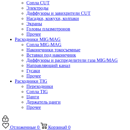
Сопла CUT
Электроды
Диффузоры и завихрители CUT
Насадки, кожухи, колпаки
Экраны
Головы плазмотронов
Прочее
Расходники MIG/MAG
Сопла MIG-MAG
Наконечники токосъемные
Вставки под наконечник
Диффузоры и распределители газа MIG/MAG
Направляющий канал
Гусаки
Прочее
Расходники TIG
Переходники
Сопла TIG
Цанги
Держатель цанги
Прочее
Отложенные
0
Корзина
0
0