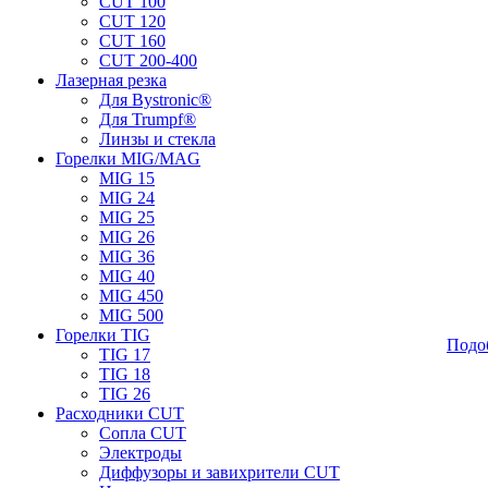
CUT 100
CUT 120
CUT 160
CUT 200-400
Лазерная резка
Для Bystronic®
Для Trumpf®
Линзы и стекла
Горелки MIG/MAG
MIG 15
MIG 24
MIG 25
MIG 26
MIG 36
MIG 40
MIG 450
MIG 500
Горелки TIG
Подо
TIG 17
TIG 18
TIG 26
Расходники CUT
Сопла CUT
Электроды
Диффузоры и завихрители CUT