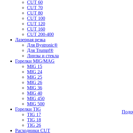
CUT 60
CUT 70
CUT 80
CUT 100
CUT 120
CUT 160
CUT 200-400
Лазерная резка
Для Bystronic®
Для Trumpf®
Линзы и стекла
Горелки MIG/MAG
MIG 15
MIG 24
MIG 25
MIG 26
MIG 36
MIG 40
MIG 450
MIG 500
Горелки TIG
Подо
TIG 17
TIG 18
TIG 26
Расходники CUT