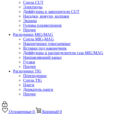
Сопла CUT
Электроды
Диффузоры и завихрители CUT
Насадки, кожухи, колпаки
Экраны
Головы плазмотронов
Прочее
Расходники MIG/MAG
Сопла MIG-MAG
Наконечники токосъемные
Вставки под наконечник
Диффузоры и распределители газа MIG/MAG
Направляющий канал
Гусаки
Прочее
Расходники TIG
Переходники
Сопла TIG
Цанги
Держатель цанги
Прочее
Отложенные
0
Корзина
0
0