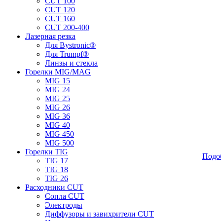
CUT 100
CUT 120
CUT 160
CUT 200-400
Лазерная резка
Для Bystronic®
Для Trumpf®
Линзы и стекла
Горелки MIG/MAG
MIG 15
MIG 24
MIG 25
MIG 26
MIG 36
MIG 40
MIG 450
MIG 500
Горелки TIG
Подо
TIG 17
TIG 18
TIG 26
Расходники CUT
Сопла CUT
Электроды
Диффузоры и завихрители CUT