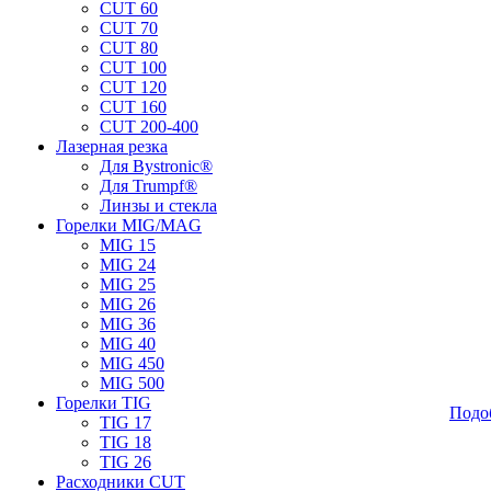
CUT 60
CUT 70
CUT 80
CUT 100
CUT 120
CUT 160
CUT 200-400
Лазерная резка
Для Bystronic®
Для Trumpf®
Линзы и стекла
Горелки MIG/MAG
MIG 15
MIG 24
MIG 25
MIG 26
MIG 36
MIG 40
MIG 450
MIG 500
Горелки TIG
Подо
TIG 17
TIG 18
TIG 26
Расходники CUT