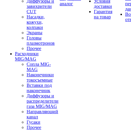
Диффузоры и
Условия
аналог
пе
завихрители
доставки
да
CUT
Гарантия
Во
Насадки,
на товар
от
кожухи,
колпаки
Экраны
Головы
плазмотронов
Прочее
Расходники
MIG/MAG
Сопла MIG-
MAG
Наконечники
токосъемные
Вставки под
наконечник
Диффузоры и
распределители
газа MIG/MAG
Направляющий
канал
Гусаки
Прочее