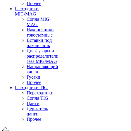
Прочее
Расходники
MIG/MAG
Сопла MIG-
MAG
Наконечники
токосъемные
Вставки под
наконечник
Диффузоры и
распределители
газа MIG/MAG
Направляющий
канал
Гусаки
Прочее
Расходники TIG
Переходники
Сопла TIG
Цанги
Держатель
цанги
Прочее