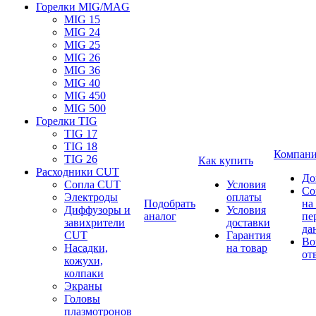
Горелки MIG/MAG
MIG 15
MIG 24
MIG 25
MIG 26
MIG 36
MIG 40
MIG 450
MIG 500
Горелки TIG
TIG 17
TIG 18
Компан
TIG 26
Как купить
Расходники CUT
До
Сопла CUT
Условия
Со
Электроды
оплаты
Подобрать
на
Диффузоры и
Условия
аналог
пе
завихрители
доставки
да
CUT
Гарантия
Во
Насадки,
на товар
от
кожухи,
колпаки
Экраны
Головы
плазмотронов