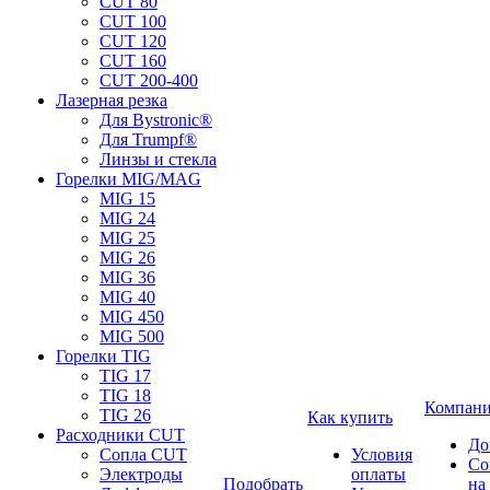
CUT 80
CUT 100
CUT 120
CUT 160
CUT 200-400
Лазерная резка
Для Bystronic®
Для Trumpf®
Линзы и стекла
Горелки MIG/MAG
MIG 15
MIG 24
MIG 25
MIG 26
MIG 36
MIG 40
MIG 450
MIG 500
Горелки TIG
TIG 17
TIG 18
Компан
TIG 26
Как купить
Расходники CUT
До
Сопла CUT
Условия
Со
Электроды
оплаты
Подобрать
на